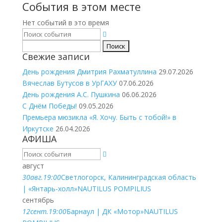
События в этом месте
Нет событий в это время
Найти:
Свежие записи
День рождения Дмитрия Рахматуллина
29.07.2026
Вячеслав Бутусов в УрГАХУ
07.06.2026
День рождения А.С. Пушкина
06.06.2026
С Днём Победы!
09.05.2026
Премьера мюзикла «Я. Хочу. Быть с тобой!» в
Иркутске
26.04.2026
АФИША
август
30
авг.
19:00
Светлогорск, Калининградская область
| «Янтарь-холл»
NAUTILUS POMPILIUS
сентябрь
12
сент.
19:00
Барнаул | ДК «Мотор»
NAUTILUS