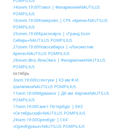
POMPILIUS
14
сент.
19:00
Томск | Филармония
NAUTILUS
POMPILIUS
16
сент.
19:00
Кемерово | СРК «Арена»
NAUTILUS
POMPILIUS
25
сент.
19:00
Красноярск | «Гранд Холл
Сибирь»
NAUTILUS POMPILIUS
27
сент.
19:00
Новосибирск | «Локомотив
Арена»
NAUTILUS POMPILIUS
29
сент.
Весь день
Омск | Филармония
NAUTILUS
POMPILIUS
октябрь
3
окт.
19:00
Ессентуки | КЗ им Ф.И.
Шаляпина
NAUTILUS POMPILIUS
11
окт.
18:00
Мурманск | ДК им. Кирова
NAUTILUS
POMPILIUS
17
окт.
19:00
Санкт-Петербург | БКЗ
«Октябрьский»
NAUTILUS POMPILIUS
24
окт.
19:00
Оренбург | СКК
«Оренбуржье»
NAUTILUS POMPILIUS