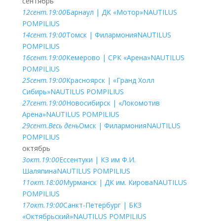
сентябрь
12
сент.
19:00
Барнаул | ДК «Мотор»
NAUTILUS
POMPILIUS
14
сент.
19:00
Томск | Филармония
NAUTILUS
POMPILIUS
16
сент.
19:00
Кемерово | СРК «Арена»
NAUTILUS
POMPILIUS
25
сент.
19:00
Красноярск | «Гранд Холл
Сибирь»
NAUTILUS POMPILIUS
27
сент.
19:00
Новосибирск | «Локомотив
Арена»
NAUTILUS POMPILIUS
29
сент.
Весь день
Омск | Филармония
NAUTILUS
POMPILIUS
октябрь
3
окт.
19:00
Ессентуки | КЗ им Ф.И.
Шаляпина
NAUTILUS POMPILIUS
11
окт.
18:00
Мурманск | ДК им. Кирова
NAUTILUS
POMPILIUS
17
окт.
19:00
Санкт-Петербург | БКЗ
«Октябрьский»
NAUTILUS POMPILIUS