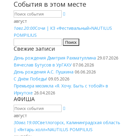
События в этом месте
август
1
авг.
20:00
Сочи | КЗ «Фестивальный»
NAUTILUS
POMPILIUS
Найти:
Свежие записи
День рождения Дмитрия Рахматуллина
29.07.2026
Вячеслав Бутусов в УрГАХУ
07.06.2026
День рождения А.С. Пушкина
06.06.2026
С Днём Победы!
09.05.2026
Премьера мюзикла «Я. Хочу. Быть с тобой!» в
Иркутске
26.04.2026
АФИША
август
30
авг.
19:00
Светлогорск, Калининградская область
| «Янтарь-холл»
NAUTILUS POMPILIUS