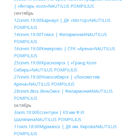
| «Янтарь-холл»
NAUTILUS POMPILIUS
сентябрь
12
сент.
19:00
Барнаул | ДК «Мотор»
NAUTILUS
POMPILIUS
14
сент.
19:00
Томск | Филармония
NAUTILUS
POMPILIUS
16
сент.
19:00
Кемерово | СРК «Арена»
NAUTILUS
POMPILIUS
25
сент.
19:00
Красноярск | «Гранд Холл
Сибирь»
NAUTILUS POMPILIUS
27
сент.
19:00
Новосибирск | «Локомотив
Арена»
NAUTILUS POMPILIUS
29
сент.
Весь день
Омск | Филармония
NAUTILUS
POMPILIUS
октябрь
3
окт.
19:00
Ессентуки | КЗ им Ф.И.
Шаляпина
NAUTILUS POMPILIUS
11
окт.
18:00
Мурманск | ДК им. Кирова
NAUTILUS
POMPILIUS