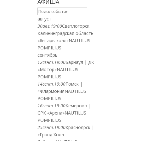
АФИША
август
30
авг.
19:00
Светлогорск,
Калининградская область |
«Янтарь-холл»
NAUTILUS
POMPILIUS
сентябрь
12
сент.
19:00
Барнаул | ДК
«Мотор»
NAUTILUS
POMPILIUS
14
сент.
19:00
Томск |
Филармония
NAUTILUS
POMPILIUS
16
сент.
19:00
Кемерово |
СРК «Арена»
NAUTILUS
POMPILIUS
25
сент.
19:00
Красноярск |
«Гранд Холл