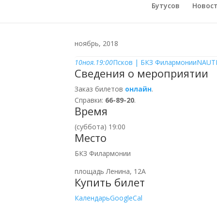
Бутусов
Новос
ноябрь, 2018
10
ноя.
19:00
Псков | БКЗ Филармонии
NAUTI
Сведения о мероприятии
Заказ билетов
онлайн
.
Справки:
66-89-20
.
Время
(суббота) 19:00
Место
БКЗ Филармонии
площадь Ленина, 12А
Купить билет
Календарь
GoogleCal