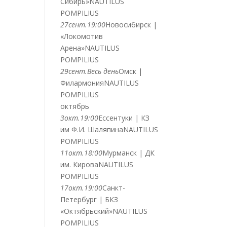
Сибирь»
NAUTILUS
POMPILIUS
27
сент.
19:00
Новосибирск |
«Локомотив
Арена»
NAUTILUS
POMPILIUS
29
сент.
Весь день
Омск |
Филармония
NAUTILUS
POMPILIUS
октябрь
3
окт.
19:00
Ессентуки | КЗ
им Ф.И. Шаляпина
NAUTILUS
POMPILIUS
11
окт.
18:00
Мурманск | ДК
им. Кирова
NAUTILUS
POMPILIUS
17
окт.
19:00
Санкт-
Петербург | БКЗ
«Октябрьский»
NAUTILUS
POMPILIUS