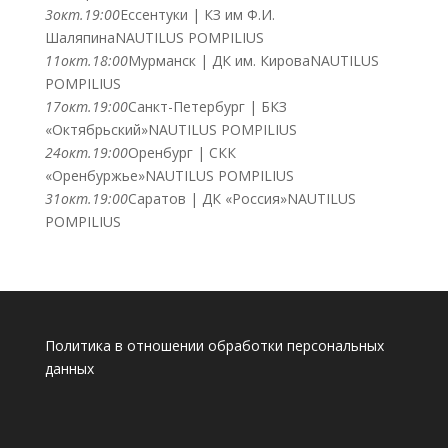
3
окт.
19:00
Ессентуки | КЗ им Ф.И.
Шаляпина
NAUTILUS POMPILIUS
11
окт.
18:00
Мурманск | ДК им. Кирова
NAUTILUS
POMPILIUS
17
окт.
19:00
Санкт-Петербург | БКЗ
«Октябрьский»
NAUTILUS POMPILIUS
24
окт.
19:00
Оренбург | СКК
«Оренбуржье»
NAUTILUS POMPILIUS
31
окт.
19:00
Саратов | ДК «Россия»
NAUTILUS
POMPILIUS
Политика в отношении обработки персональных
данных