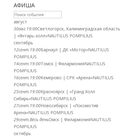
АФИША
август
30
авг.
19:00
Светлогорск, Калининградская область
| «Янтарь-холл»
NAUTILUS POMPILIUS
сентябрь
12
сент.
19:00
Барнаул | ДК «Мотор»
NAUTILUS
POMPILIUS
14
сент.
19:00
Томск | Филармония
NAUTILUS
POMPILIUS
16
сент.
19:00
Кемерово | СРК «Арена»
NAUTILUS
POMPILIUS
25
сент.
19:00
Красноярск | «Гранд Холл
Сибирь»
NAUTILUS POMPILIUS
27
сент.
19:00
Новосибирск | «Локомотив
Арена»
NAUTILUS POMPILIUS
29
сент.
Весь день
Омск | Филармония
NAUTILUS
POMPILIUS
октябрь