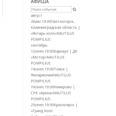
АФИША
август
30
авг.
19:00
Светлогорск,
Калининградская область |
«Янтарь-холл»
NAUTILUS
POMPILIUS
сентябрь
12
сент.
19:00
Барнаул | ДК
«Мотор»
NAUTILUS
POMPILIUS
14
сент.
19:00
Томск |
Филармония
NAUTILUS
POMPILIUS
16
сент.
19:00
Кемерово |
СРК «Арена»
NAUTILUS
POMPILIUS
25
сент.
19:00
Красноярск |
«Гранд Холл