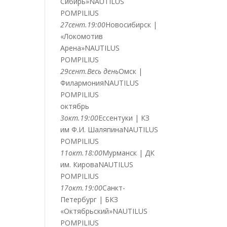
Сибирь»
NAUTILUS
POMPILIUS
27
сент.
19:00
Новосибирск |
«Локомотив
Арена»
NAUTILUS
POMPILIUS
29
сент.
Весь день
Омск |
Филармония
NAUTILUS
POMPILIUS
октябрь
3
окт.
19:00
Ессентуки | КЗ
им Ф.И. Шаляпина
NAUTILUS
POMPILIUS
11
окт.
18:00
Мурманск | ДК
им. Кирова
NAUTILUS
POMPILIUS
17
окт.
19:00
Санкт-
Петербург | БКЗ
«Октябрьский»
NAUTILUS
POMPILIUS