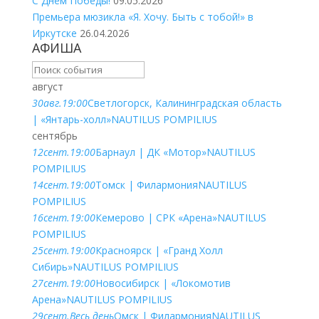
С Днём Победы!
09.05.2026
Премьера мюзикла «Я. Хочу. Быть с тобой!» в
Иркутске
26.04.2026
АФИША
август
30
авг.
19:00
Светлогорск, Калининградская область
| «Янтарь-холл»
NAUTILUS POMPILIUS
сентябрь
12
сент.
19:00
Барнаул | ДК «Мотор»
NAUTILUS
POMPILIUS
14
сент.
19:00
Томск | Филармония
NAUTILUS
POMPILIUS
16
сент.
19:00
Кемерово | СРК «Арена»
NAUTILUS
POMPILIUS
25
сент.
19:00
Красноярск | «Гранд Холл
Сибирь»
NAUTILUS POMPILIUS
27
сент.
19:00
Новосибирск | «Локомотив
Арена»
NAUTILUS POMPILIUS
29
сент.
Весь день
Омск | Филармония
NAUTILUS