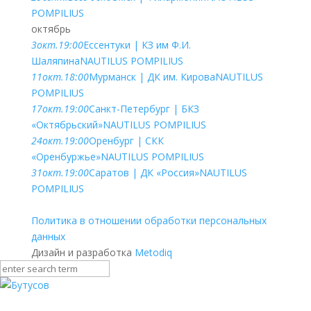
POMPILIUS
октябрь
3
окт.
19:00
Ессентуки | КЗ им Ф.И.
Шаляпина
NAUTILUS POMPILIUS
11
окт.
18:00
Мурманск | ДК им. Кирова
NAUTILUS
POMPILIUS
17
окт.
19:00
Санкт-Петербург | БКЗ
«Октябрьский»
NAUTILUS POMPILIUS
24
окт.
19:00
Оренбург | СКК
«Оренбуржье»
NAUTILUS POMPILIUS
31
окт.
19:00
Саратов | ДК «Россия»
NAUTILUS
POMPILIUS
Политика в отношении обработки персональных
данных
Дизайн и разработка
Metodiq