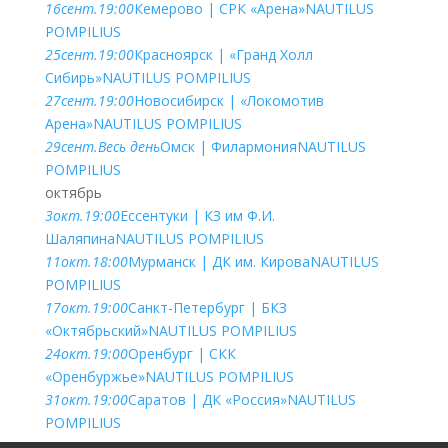
16
сент.
19:00
Кемерово | СРК «Арена»
NAUTILUS
POMPILIUS
25
сент.
19:00
Красноярск | «Гранд Холл
Сибирь»
NAUTILUS POMPILIUS
27
сент.
19:00
Новосибирск | «Локомотив
Арена»
NAUTILUS POMPILIUS
29
сент.
Весь день
Омск | Филармония
NAUTILUS
POMPILIUS
октябрь
3
окт.
19:00
Ессентуки | КЗ им Ф.И.
Шаляпина
NAUTILUS POMPILIUS
11
окт.
18:00
Мурманск | ДК им. Кирова
NAUTILUS
POMPILIUS
17
окт.
19:00
Санкт-Петербург | БКЗ
«Октябрьский»
NAUTILUS POMPILIUS
24
окт.
19:00
Оренбург | СКК
«Оренбуржье»
NAUTILUS POMPILIUS
31
окт.
19:00
Саратов | ДК «Россия»
NAUTILUS
POMPILIUS