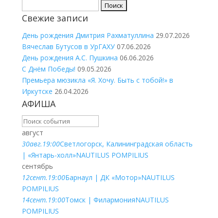
Найти:
Свежие записи
День рождения Дмитрия Рахматуллина
29.07.2026
Вячеслав Бутусов в УрГАХУ
07.06.2026
День рождения А.С. Пушкина
06.06.2026
С Днём Победы!
09.05.2026
Премьера мюзикла «Я. Хочу. Быть с тобой!» в
Иркутске
26.04.2026
АФИША
август
30
авг.
19:00
Светлогорск, Калининградская область
| «Янтарь-холл»
NAUTILUS POMPILIUS
сентябрь
12
сент.
19:00
Барнаул | ДК «Мотор»
NAUTILUS
POMPILIUS
14
сент.
19:00
Томск | Филармония
NAUTILUS
POMPILIUS