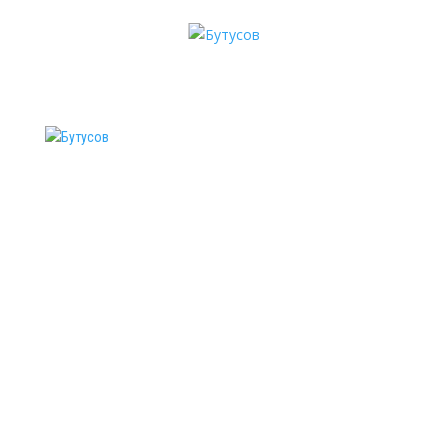
БУТУСОВ
НОВОСТИ
АФИША
ПРОЕКТЫ
ФОТО
МУЗЫКА
ВИДЕО
МАГАЗИН
КОНТАКТЫ