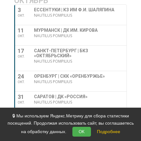
ОКТЯБРЬ
3
ЕССЕНТУКИ | КЗ ИМ Ф.И. ШАЛЯПИНА
NAUTILUS POMPILIUS
ОКТ.
11
МУРМАНСК | ДК ИМ. КИРОВА
NAUTILUS POMPILIUS
ОКТ.
17
САНКТ-ПЕТЕРБУРГ | БКЗ
«ОКТЯБРЬСКИЙ»
ОКТ.
NAUTILUS POMPILIUS
24
ОРЕНБУРГ | СКК «ОРЕНБУРЖЬЕ»
NAUTILUS POMPILIUS
ОКТ.
31
САРАТОВ | ДК «РОССИЯ»
NAUTILUS POMPILIUS
ОКТ.
🔒 Мы используем Яндекс.Метрику для сбора статистики
Политика в отношении обработки персональных
посещений. Продолжая использовать сайт, вы соглашаетесь
данных
на обработку данных.
Подробнее
OK
Дизайн и разработка
Metodiq