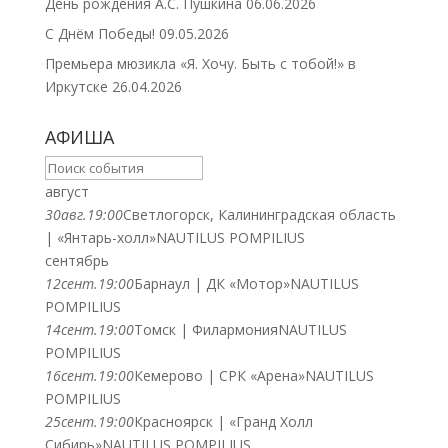
День рождения А.С. Пушкина
06.06.2026
С Днём Победы!
09.05.2026
Премьера мюзикла «Я. Хочу. Быть с тобой!» в
Иркутске
26.04.2026
АФИША
август
30
авг.
19:00
Светлогорск, Калининградская область
| «Янтарь-холл»
NAUTILUS POMPILIUS
сентябрь
12
сент.
19:00
Барнаул | ДК «Мотор»
NAUTILUS
POMPILIUS
14
сент.
19:00
Томск | Филармония
NAUTILUS
POMPILIUS
16
сент.
19:00
Кемерово | СРК «Арена»
NAUTILUS
POMPILIUS
25
сент.
19:00
Красноярск | «Гранд Холл
Сибирь»
NAUTILUS POMPILIUS