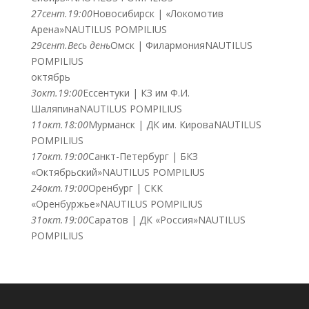
27
сент.
19:00
Новосибирск | «Локомотив
Арена»
NAUTILUS POMPILIUS
29
сент.
Весь день
Омск | Филармония
NAUTILUS
POMPILIUS
октябрь
3
окт.
19:00
Ессентуки | КЗ им Ф.И.
Шаляпина
NAUTILUS POMPILIUS
11
окт.
18:00
Мурманск | ДК им. Кирова
NAUTILUS
POMPILIUS
17
окт.
19:00
Санкт-Петербург | БКЗ
«Октябрьский»
NAUTILUS POMPILIUS
24
окт.
19:00
Оренбург | СКК
«Оренбуржье»
NAUTILUS POMPILIUS
31
окт.
19:00
Саратов | ДК «Россия»
NAUTILUS
POMPILIUS