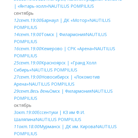
| «Янтарь-холл»
NAUTILUS POMPILIUS
сентябрь
12
сент.
19:00
Барнаул | ДК «Мотор»
NAUTILUS
POMPILIUS
14
сент.
19:00
Томск | Филармония
NAUTILUS
POMPILIUS
16
сент.
19:00
Кемерово | СРК «Арена»
NAUTILUS
POMPILIUS
25
сент.
19:00
Красноярск | «Гранд Холл
Сибирь»
NAUTILUS POMPILIUS
27
сент.
19:00
Новосибирск | «Локомотив
Арена»
NAUTILUS POMPILIUS
29
сент.
Весь день
Омск | Филармония
NAUTILUS
POMPILIUS
октябрь
3
окт.
19:00
Ессентуки | КЗ им Ф.И.
Шаляпина
NAUTILUS POMPILIUS
11
окт.
18:00
Мурманск | ДК им. Кирова
NAUTILUS
POMPILIUS