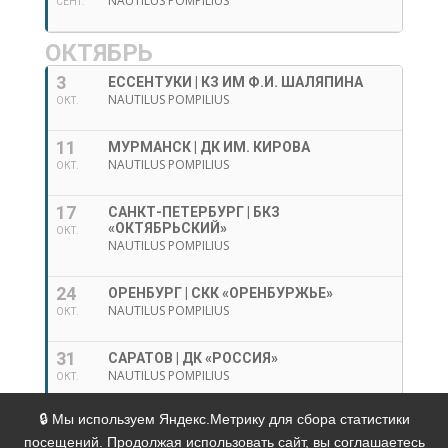
NAUTILUS POMPILIUS
СЕНТ.
ОКТЯБРЬ
3
ЕССЕНТУКИ | КЗ ИМ Ф.И. ШАЛЯПИНА
NAUTILUS POMPILIUS
ОКТ.
11
МУРМАНСК | ДК ИМ. КИРОВА
NAUTILUS POMPILIUS
ОКТ.
17
САНКТ-ПЕТЕРБУРГ | БКЗ
«ОКТЯБРЬСКИЙ»
ОКТ.
NAUTILUS POMPILIUS
24
ОРЕНБУРГ | СКК «ОРЕНБУРЖЬЕ»
NAUTILUS POMPILIUS
ОКТ.
31
САРАТОВ | ДК «РОССИЯ»
NAUTILUS POMPILIUS
ОКТ.
🔒 Мы используем Яндекс.Метрику для сбора статистики
Политика в отношении обработки персональных
посещений. Продолжая использовать сайт, вы соглашаетесь