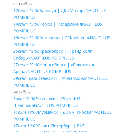
сентябрь
12
сент.
19:00
Барнаул | ДК «Мотор»
NAUTILUS
POMPILIUS
14
сент.
19:00
Томск | Филармония
NAUTILUS
POMPILIUS
16
сент.
19:00
Кемерово | СРК «Арена»
NAUTILUS
POMPILIUS
25
сент.
19:00
Красноярск | «Гранд Холл
Сибирь»
NAUTILUS POMPILIUS
27
сент.
19:00
Новосибирск | «Локомотив
Арена»
NAUTILUS POMPILIUS
29
сент.
Весь день
Омск | Филармония
NAUTILUS
POMPILIUS
октябрь
3
окт.
19:00
Ессентуки | КЗ им Ф.И.
Шаляпина
NAUTILUS POMPILIUS
11
окт.
18:00
Мурманск | ДК им. Кирова
NAUTILUS
POMPILIUS
17
окт.
19:00
Санкт-Петербург | БКЗ