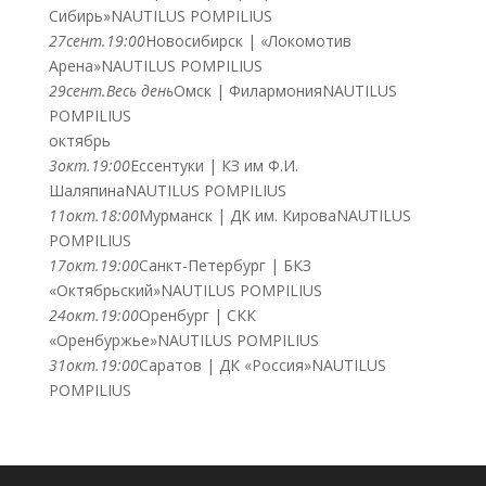
Сибирь»
NAUTILUS POMPILIUS
27
сент.
19:00
Новосибирск | «Локомотив
Арена»
NAUTILUS POMPILIUS
29
сент.
Весь день
Омск | Филармония
NAUTILUS
POMPILIUS
октябрь
3
окт.
19:00
Ессентуки | КЗ им Ф.И.
Шаляпина
NAUTILUS POMPILIUS
11
окт.
18:00
Мурманск | ДК им. Кирова
NAUTILUS
POMPILIUS
17
окт.
19:00
Санкт-Петербург | БКЗ
«Октябрьский»
NAUTILUS POMPILIUS
24
окт.
19:00
Оренбург | СКК
«Оренбуржье»
NAUTILUS POMPILIUS
31
окт.
19:00
Саратов | ДК «Россия»
NAUTILUS
POMPILIUS