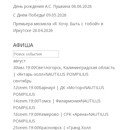
День рождения А.С. Пушкина
06.06.2026
С Днём Победы!
09.05.2026
Премьера мюзикла «Я. Хочу. Быть с тобой!» в
Иркутске
26.04.2026
АФИША
август
30
авг.
19:00
Светлогорск, Калининградская область
| «Янтарь-холл»
NAUTILUS POMPILIUS
сентябрь
12
сент.
19:00
Барнаул | ДК «Мотор»
NAUTILUS
POMPILIUS
14
сент.
19:00
Томск | Филармония
NAUTILUS
POMPILIUS
16
сент.
19:00
Кемерово | СРК «Арена»
NAUTILUS
POMPILIUS
25
сент.
19:00
Красноярск | «Гранд Холл