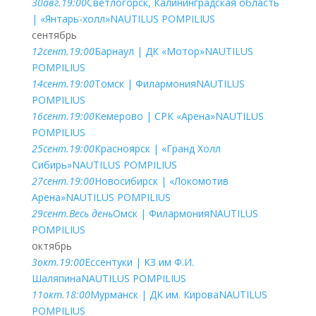
30
авг.
19:00
Светлогорск, Калининградская область
| «Янтарь-холл»
NAUTILUS POMPILIUS
сентябрь
12
сент.
19:00
Барнаул | ДК «Мотор»
NAUTILUS
POMPILIUS
14
сент.
19:00
Томск | Филармония
NAUTILUS
POMPILIUS
16
сент.
19:00
Кемерово | СРК «Арена»
NAUTILUS
POMPILIUS
25
сент.
19:00
Красноярск | «Гранд Холл
Сибирь»
NAUTILUS POMPILIUS
27
сент.
19:00
Новосибирск | «Локомотив
Арена»
NAUTILUS POMPILIUS
29
сент.
Весь день
Омск | Филармония
NAUTILUS
POMPILIUS
октябрь
3
окт.
19:00
Ессентуки | КЗ им Ф.И.
Шаляпина
NAUTILUS POMPILIUS
11
окт.
18:00
Мурманск | ДК им. Кирова
NAUTILUS
POMPILIUS