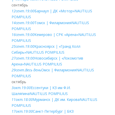
сентябрь
12
сент.
19:00
Барнаул | ДК «Мотор»
NAUTILUS
POMPILIUS
14
сент.
19:00
Томск | Филармония
NAUTILUS
POMPILIUS
16
сент.
19:00
Кемерово | СРК «Арена»
NAUTILUS
POMPILIUS
25
сент.
19:00
Красноярск | «Гранд Холл
Сибирь»
NAUTILUS POMPILIUS
27
сент.
19:00
Новосибирск | «Локомотив
Арена»
NAUTILUS POMPILIUS
29
сент.
Весь день
Омск | Филармония
NAUTILUS
POMPILIUS
октябрь
3
окт.
19:00
Ессентуки | КЗ им Ф.И.
Шаляпина
NAUTILUS POMPILIUS
11
окт.
18:00
Мурманск | ДК им. Кирова
NAUTILUS
POMPILIUS
17
окт.
19:00
Санкт-Петербург | БКЗ