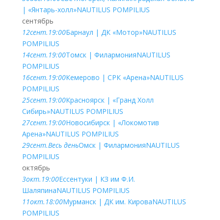
| «Янтарь-холл»
NAUTILUS POMPILIUS
сентябрь
12
сент.
19:00
Барнаул | ДК «Мотор»
NAUTILUS
POMPILIUS
14
сент.
19:00
Томск | Филармония
NAUTILUS
POMPILIUS
16
сент.
19:00
Кемерово | СРК «Арена»
NAUTILUS
POMPILIUS
25
сент.
19:00
Красноярск | «Гранд Холл
Сибирь»
NAUTILUS POMPILIUS
27
сент.
19:00
Новосибирск | «Локомотив
Арена»
NAUTILUS POMPILIUS
29
сент.
Весь день
Омск | Филармония
NAUTILUS
POMPILIUS
октябрь
3
окт.
19:00
Ессентуки | КЗ им Ф.И.
Шаляпина
NAUTILUS POMPILIUS
11
окт.
18:00
Мурманск | ДК им. Кирова
NAUTILUS
POMPILIUS