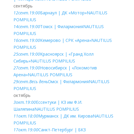
сентябрь
12
сент.
19:00
Барнаул | ДК «Мотор»
NAUTILUS
POMPILIUS
14
сент.
19:00
Томск | Филармония
NAUTILUS
POMPILIUS
16
сент.
19:00
Кемерово | СРК «Арена»
NAUTILUS
POMPILIUS
25
сент.
19:00
Красноярск | «Гранд Холл
Сибирь»
NAUTILUS POMPILIUS
27
сент.
19:00
Новосибирск | «Локомотив
Арена»
NAUTILUS POMPILIUS
29
сент.
Весь день
Омск | Филармония
NAUTILUS
POMPILIUS
октябрь
3
окт.
19:00
Ессентуки | КЗ им Ф.И.
Шаляпина
NAUTILUS POMPILIUS
11
окт.
18:00
Мурманск | ДК им. Кирова
NAUTILUS
POMPILIUS
17
окт.
19:00
Санкт-Петербург | БКЗ