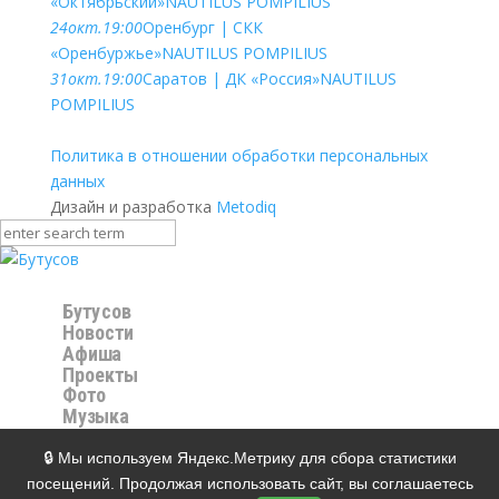
«Октябрьский»
NAUTILUS POMPILIUS
24
окт.
19:00
Оренбург | СКК
«Оренбуржье»
NAUTILUS POMPILIUS
31
окт.
19:00
Саратов | ДК «Россия»
NAUTILUS
POMPILIUS
Политика в отношении обработки персональных
данных
Дизайн и разработка
Metodiq
Бутусов
Новости
Афиша
Проекты
Фото
Музыка
Видео
Магазин
🔒 Мы используем Яндекс.Метрику для сбора статистики
Контакты
посещений. Продолжая использовать сайт, вы соглашаетесь