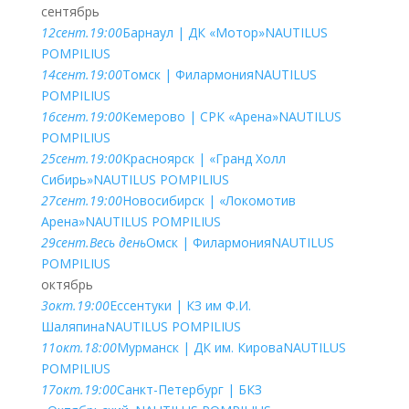
сентябрь
12
сент.
19:00
Барнаул | ДК «Мотор»
NAUTILUS
POMPILIUS
14
сент.
19:00
Томск | Филармония
NAUTILUS
POMPILIUS
16
сент.
19:00
Кемерово | СРК «Арена»
NAUTILUS
POMPILIUS
25
сент.
19:00
Красноярск | «Гранд Холл
Сибирь»
NAUTILUS POMPILIUS
27
сент.
19:00
Новосибирск | «Локомотив
Арена»
NAUTILUS POMPILIUS
29
сент.
Весь день
Омск | Филармония
NAUTILUS
POMPILIUS
октябрь
3
окт.
19:00
Ессентуки | КЗ им Ф.И.
Шаляпина
NAUTILUS POMPILIUS
11
окт.
18:00
Мурманск | ДК им. Кирова
NAUTILUS
POMPILIUS
17
окт.
19:00
Санкт-Петербург | БКЗ