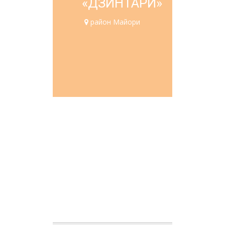
«ДЗИНТАРИ»
район Майори