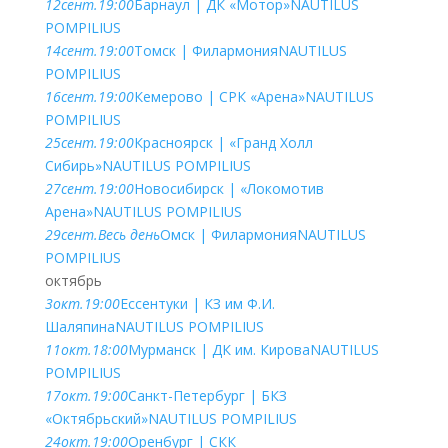
12
сент.
19:00
Барнаул | ДК «Мотор»
NAUTILUS
POMPILIUS
14
сент.
19:00
Томск | Филармония
NAUTILUS
POMPILIUS
16
сент.
19:00
Кемерово | СРК «Арена»
NAUTILUS
POMPILIUS
25
сент.
19:00
Красноярск | «Гранд Холл
Сибирь»
NAUTILUS POMPILIUS
27
сент.
19:00
Новосибирск | «Локомотив
Арена»
NAUTILUS POMPILIUS
29
сент.
Весь день
Омск | Филармония
NAUTILUS
POMPILIUS
октябрь
3
окт.
19:00
Ессентуки | КЗ им Ф.И.
Шаляпина
NAUTILUS POMPILIUS
11
окт.
18:00
Мурманск | ДК им. Кирова
NAUTILUS
POMPILIUS
17
окт.
19:00
Санкт-Петербург | БКЗ
«Октябрьский»
NAUTILUS POMPILIUS
24
окт.
19:00
Оренбург | СКК