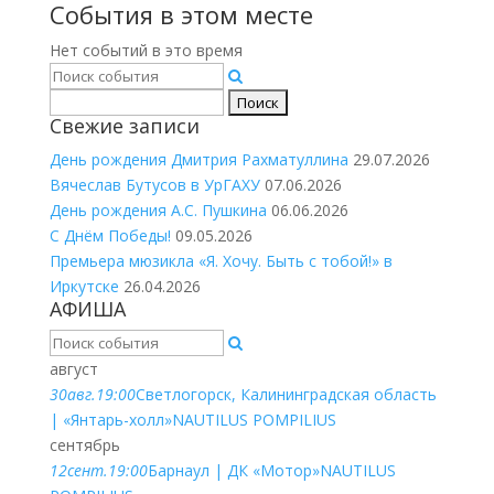
События в этом месте
Нет событий в это время
Найти:
Свежие записи
День рождения Дмитрия Рахматуллина
29.07.2026
Вячеслав Бутусов в УрГАХУ
07.06.2026
День рождения А.С. Пушкина
06.06.2026
С Днём Победы!
09.05.2026
Премьера мюзикла «Я. Хочу. Быть с тобой!» в
Иркутске
26.04.2026
АФИША
август
30
авг.
19:00
Светлогорск, Калининградская область
| «Янтарь-холл»
NAUTILUS POMPILIUS
сентябрь
12
сент.
19:00
Барнаул | ДК «Мотор»
NAUTILUS