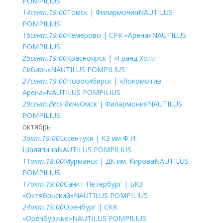
POMPILIUS
14
сент.
19:00
Томск | Филармония
NAUTILUS
POMPILIUS
16
сент.
19:00
Кемерово | СРК «Арена»
NAUTILUS
POMPILIUS
25
сент.
19:00
Красноярск | «Гранд Холл
Сибирь»
NAUTILUS POMPILIUS
27
сент.
19:00
Новосибирск | «Локомотив
Арена»
NAUTILUS POMPILIUS
29
сент.
Весь день
Омск | Филармония
NAUTILUS
POMPILIUS
октябрь
3
окт.
19:00
Ессентуки | КЗ им Ф.И.
Шаляпина
NAUTILUS POMPILIUS
11
окт.
18:00
Мурманск | ДК им. Кирова
NAUTILUS
POMPILIUS
17
окт.
19:00
Санкт-Петербург | БКЗ
«Октябрьский»
NAUTILUS POMPILIUS
24
окт.
19:00
Оренбург | СКК
«Оренбуржье»
NAUTILUS POMPILIUS