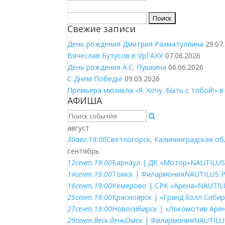
Найти:
Свежие записи
День рождения Дмитрия Рахматуллина
29.07
Вячеслав Бутусов в УрГАХУ
07.06.2026
День рождения А.С. Пушкина
06.06.2026
С Днём Победы!
09.05.2026
Премьера мюзикла «Я. Хочу. Быть с тобой!» в
АФИША
август
30
авг.
19:00
Светлогорск, Калининградская об
сентябрь
12
сент.
19:00
Барнаул | ДК «Мотор»
NAUTILUS
14
сент.
19:00
Томск | Филармония
NAUTILUS 
16
сент.
19:00
Кемерово | СРК «Арена»
NAUTIL
25
сент.
19:00
Красноярск | «Гранд Холл Сиби
27
сент.
19:00
Новосибирск | «Локомотив Аре
29
сент.
Весь день
Омск | Филармония
NAUTILU