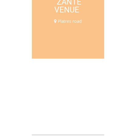
ZANTE
VENUE
Platres road