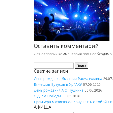
Оставить комментарий
Для отправки комментария вам необходимо
Найти:
Свежие записи
День рождения Дмитрия Рахматуллина
29.07
Вячеслав Бутусов в УрГАХУ
07.06.2026
День рождения А.С. Пушкина
06.06.2026
С Днём Победы!
09.05.2026
Премьера мюзикла «Я. Хочу. Быть с тобой!» в
АФИША