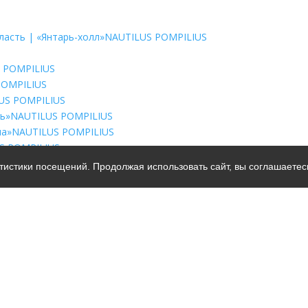
ласть | «Янтарь-холл»
NAUTILUS POMPILIUS
 POMPILIUS
POMPILIUS
US POMPILIUS
рь»
NAUTILUS POMPILIUS
на»
NAUTILUS POMPILIUS
S POMPILIUS
атистики посещений. Продолжая использовать сайт, вы соглашаетес
AUTILUS POMPILIUS
LUS POMPILIUS
ский»
NAUTILUS POMPILIUS
UTILUS POMPILIUS
 POMPILIUS
ьных данных