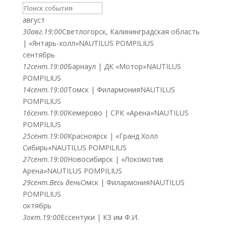
август
30
авг.
19:00
Светлогорск, Калининградская область
| «Янтарь-холл»
NAUTILUS POMPILIUS
сентябрь
12
сент.
19:00
Барнаул | ДК «Мотор»
NAUTILUS
POMPILIUS
14
сент.
19:00
Томск | Филармония
NAUTILUS
POMPILIUS
16
сент.
19:00
Кемерово | СРК «Арена»
NAUTILUS
POMPILIUS
25
сент.
19:00
Красноярск | «Гранд Холл
Сибирь»
NAUTILUS POMPILIUS
27
сент.
19:00
Новосибирск | «Локомотив
Арена»
NAUTILUS POMPILIUS
29
сент.
Весь день
Омск | Филармония
NAUTILUS
POMPILIUS
октябрь
3
окт.
19:00
Ессентуки | КЗ им Ф.И.