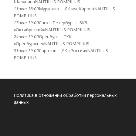
Шаляпина
NAUTILUS POMPILIUS
11
окт.
18:00
Мурманск | ДК им. Кирова
NAUTILUS
POMPILIUS
17
окт.
19:00
Санкт-Петербург | БКЗ
«Октябрьский»
NAUTILUS POMPILIUS
24
окт.
19:00
Оренбург | СКК
«Оренбуржье»
NAUTILUS POMPILIUS
31
окт.
19:00
Саратов | ДК «Россия»
NAUTILUS
POMPILIUS
Политика в отношении обработки персональных
данных