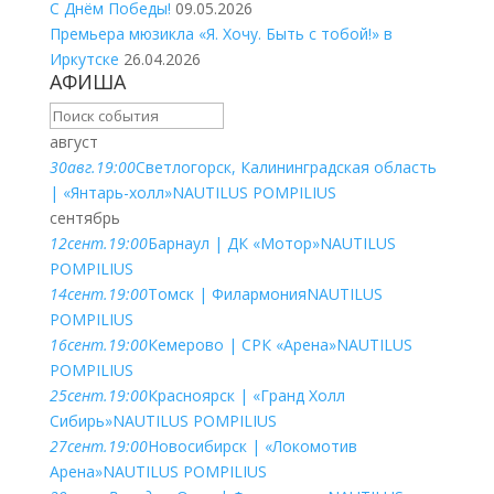
С Днём Победы!
09.05.2026
Премьера мюзикла «Я. Хочу. Быть с тобой!» в
Иркутске
26.04.2026
АФИША
август
30
авг.
19:00
Светлогорск, Калининградская область
| «Янтарь-холл»
NAUTILUS POMPILIUS
сентябрь
12
сент.
19:00
Барнаул | ДК «Мотор»
NAUTILUS
POMPILIUS
14
сент.
19:00
Томск | Филармония
NAUTILUS
POMPILIUS
16
сент.
19:00
Кемерово | СРК «Арена»
NAUTILUS
POMPILIUS
25
сент.
19:00
Красноярск | «Гранд Холл
Сибирь»
NAUTILUS POMPILIUS
27
сент.
19:00
Новосибирск | «Локомотив
Арена»
NAUTILUS POMPILIUS