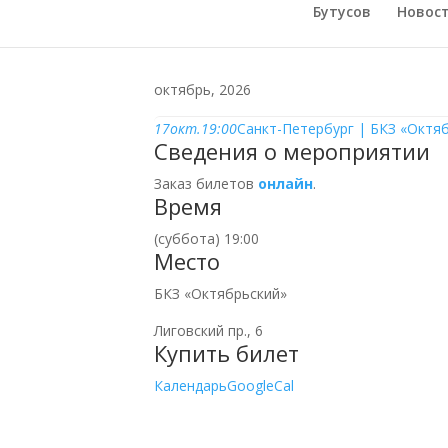
Бутусов
Новос
октябрь, 2026
17
окт.
19:00
Санкт-Петербург | БКЗ «Октя
Сведения о мероприятии
Заказ билетов
онлайн
.
Время
(суббота) 19:00
Место
БКЗ «Октябрьский»
Лиговский пр., 6
Купить билет
Календарь
GoogleCal