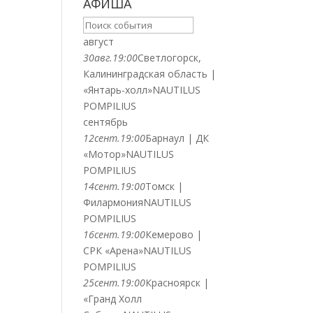
АФИША
август
30
авг.
19:00
Светлогорск,
Калининградская область |
«Янтарь-холл»
NAUTILUS
POMPILIUS
сентябрь
12
сент.
19:00
Барнаул | ДК
«Мотор»
NAUTILUS
POMPILIUS
14
сент.
19:00
Томск |
Филармония
NAUTILUS
POMPILIUS
16
сент.
19:00
Кемерово |
СРК «Арена»
NAUTILUS
POMPILIUS
25
сент.
19:00
Красноярск |
«Гранд Холл