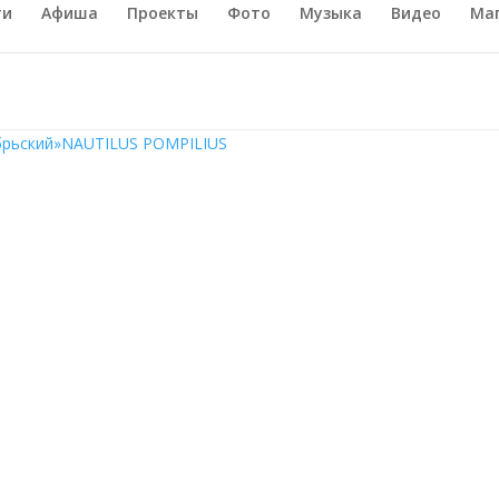
ти
Афиша
Проекты
Фото
Музыка
Видео
Ма
брьский»
NAUTILUS POMPILIUS