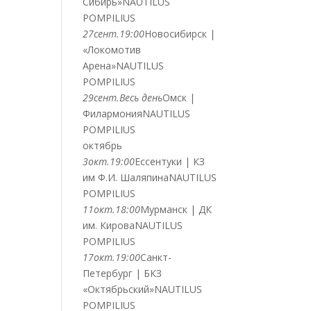
Сибирь»
NAUTILUS
POMPILIUS
27
сент.
19:00
Новосибирск |
«Локомотив
Арена»
NAUTILUS
POMPILIUS
29
сент.
Весь день
Омск |
Филармония
NAUTILUS
POMPILIUS
октябрь
3
окт.
19:00
Ессентуки | КЗ
им Ф.И. Шаляпина
NAUTILUS
POMPILIUS
11
окт.
18:00
Мурманск | ДК
им. Кирова
NAUTILUS
POMPILIUS
17
окт.
19:00
Санкт-
Петербург | БКЗ
«Октябрьский»
NAUTILUS
POMPILIUS