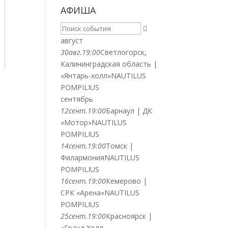
АФИША
август
30
авг.
19:00
Светлогорск,
Калининградская область |
«Янтарь-холл»
NAUTILUS
POMPILIUS
сентябрь
12
сент.
19:00
Барнаул | ДК
«Мотор»
NAUTILUS
POMPILIUS
14
сент.
19:00
Томск |
Филармония
NAUTILUS
POMPILIUS
16
сент.
19:00
Кемерово |
СРК «Арена»
NAUTILUS
POMPILIUS
25
сент.
19:00
Красноярск |
«Гранд Холл