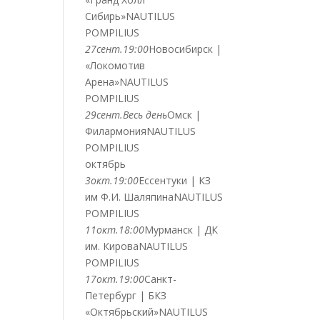
Сибирь»
NAUTILUS
POMPILIUS
27
сент.
19:00
Новосибирск |
«Локомотив
Арена»
NAUTILUS
POMPILIUS
29
сент.
Весь день
Омск |
Филармония
NAUTILUS
POMPILIUS
октябрь
3
окт.
19:00
Ессентуки | КЗ
им Ф.И. Шаляпина
NAUTILUS
POMPILIUS
11
окт.
18:00
Мурманск | ДК
им. Кирова
NAUTILUS
POMPILIUS
17
окт.
19:00
Санкт-
Петербург | БКЗ
«Октябрьский»
NAUTILUS