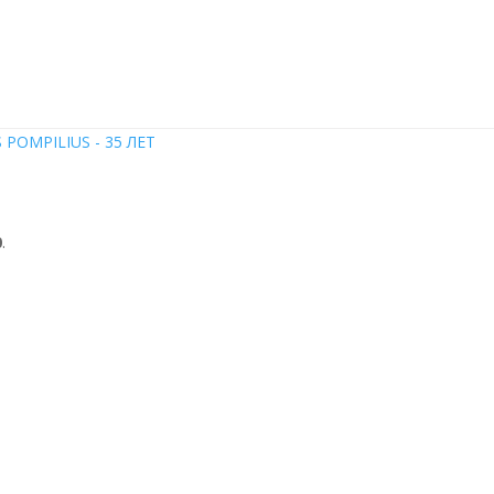
СТИ
АФИША
ПРОЕКТЫ
ФОТО
МУЗЫКА
ВИДЕО
МАГ
 POMPILIUS - 35 ЛЕТ
0
.