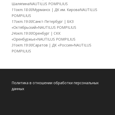
Шаляпина
NAUTILUS POMPILIUS
11
окт.
18:00
Мурманск | ДК им. Кирова
NAUTILUS
POMPILIUS
17
окт.
19:00
Санкт-Петербург | БКЗ
«Октябрьский»
NAUTILUS POMPILIUS
24
окт.
19:00
Оренбург | СКК
«Оренбуржье»
NAUTILUS POMPILIUS
31
окт.
19:00
Саратов | ДК «Россия»
NAUTILUS
POMPILIUS
Политика в отношении обработки персональных
данных