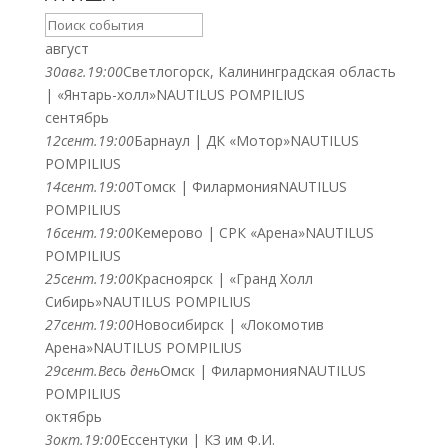
август
30
авг.
19:00
Светлогорск, Калининградская область
| «Янтарь-холл»
NAUTILUS POMPILIUS
сентябрь
12
сент.
19:00
Барнаул | ДК «Мотор»
NAUTILUS
POMPILIUS
14
сент.
19:00
Томск | Филармония
NAUTILUS
POMPILIUS
16
сент.
19:00
Кемерово | СРК «Арена»
NAUTILUS
POMPILIUS
25
сент.
19:00
Красноярск | «Гранд Холл
Сибирь»
NAUTILUS POMPILIUS
27
сент.
19:00
Новосибирск | «Локомотив
Арена»
NAUTILUS POMPILIUS
29
сент.
Весь день
Омск | Филармония
NAUTILUS
POMPILIUS
октябрь
3
окт.
19:00
Ессентуки | КЗ им Ф.И.