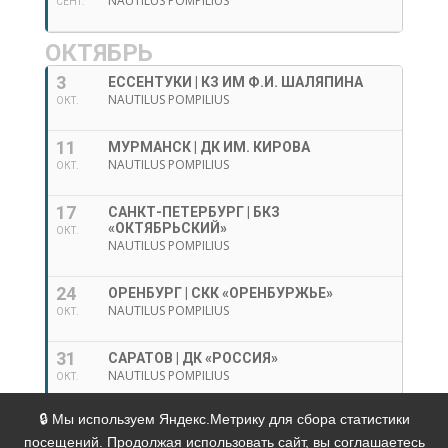
NAUTILUS POMPILIUS
СЕНТ.
ОКТЯБРЬ
3
ЕССЕНТУКИ | КЗ ИМ Ф.И. ШАЛЯПИНА
NAUTILUS POMPILIUS
ОКТ.
11
МУРМАНСК | ДК ИМ. КИРОВА
NAUTILUS POMPILIUS
ОКТ.
17
САНКТ-ПЕТЕРБУРГ | БКЗ
«ОКТЯБРЬСКИЙ»
ОКТ.
NAUTILUS POMPILIUS
24
ОРЕНБУРГ | СКК «ОРЕНБУРЖЬЕ»
NAUTILUS POMPILIUS
ОКТ.
31
САРАТОВ | ДК «РОССИЯ»
NAUTILUS POMPILIUS
ОКТ.
🔒 Мы используем Яндекс.Метрику для сбора статистики
Политика в отношении обработки персональных
посещений. Продолжая использовать сайт, вы соглашаетесь