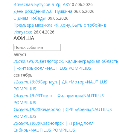
Вячеслав Бутусов в УрГАХУ
07.06.2026
День рождения А.С. Пушкина
06.06.2026
С Днём Победы!
09.05.2026
Премьера мюзикла «Я. Хочу. Быть с тобой!» в
Иркутске
26.04.2026
АФИША
август
30
авг.
19:00
Светлогорск, Калининградская область
| «Янтарь-холл»
NAUTILUS POMPILIUS
сентябрь
12
сент.
19:00
Барнаул | ДК «Мотор»
NAUTILUS
POMPILIUS
14
сент.
19:00
Томск | Филармония
NAUTILUS
POMPILIUS
16
сент.
19:00
Кемерово | СРК «Арена»
NAUTILUS
POMPILIUS
25
сент.
19:00
Красноярск | «Гранд Холл
Сибирь»
NAUTILUS POMPILIUS