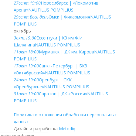
27
сент.
19:00
Новосибирск | «Локомотив
Арена»
NAUTILUS POMPILIUS
29
сент.
Весь день
Омск | Филармония
NAUTILUS
POMPILIUS
октябрь
3
окт.
19:00
Ессентуки | КЗ им Ф.И.
Шаляпина
NAUTILUS POMPILIUS
11
окт.
18:00
Мурманск | ДК им. Кирова
NAUTILUS
POMPILIUS
17
окт.
19:00
Санкт-Петербург | БКЗ
«Октябрьский»
NAUTILUS POMPILIUS
24
окт.
19:00
Оренбург | СКК
«Оренбуржье»
NAUTILUS POMPILIUS
31
окт.
19:00
Саратов | ДК «Россия»
NAUTILUS
POMPILIUS
Политика в отношении обработки персональных
данных
Дизайн и разработка
Metodiq