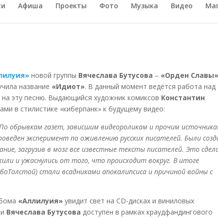
ти
Афиша
Проекты
Фото
Музыка
Видео
Ма
лилуия»
новой группы
Вячеслава Бутусова
–
«Орден Славы
учила название
«Идиот»
. В данный момент ведётся работа над
 на эту песню. Выдающийся художник комиксов
Константин
ами в стилистике «киберпанк» к будущему видео:
. По обрывкам газет, зависшим видеороликам и прочим источник
роведен эксперимент по
оживлению русских писателей. Были соз
ание, загрузив в мозг все известные тексты писателей. Это сдел
или и ужаснулись от того, что происходит вокруг. В итоге
боТолстой) стали всадниками апокалипсиса и причиной войны с
ьбома
«Аллилуия»
увидит свет на CD-дисках и виниловых
ми
Вячеслава Бутусова
доступен в рамках краудфандингового