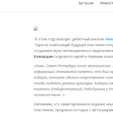
Бутусов
Новос
В этом году выходит дебютный альбом
«Ал
Одна из композиций будущей пластинки пол
созданием мультипликационного видеоклипа
Комардин
поделился идеей и первыми эскиз
«Зима. Санкт-Петербург после апокалипсиса
информации становится понятно, что был п
киборги, которым сделали искусственное созн
чтобы поднять уровень культуры. Киборги ож
писатели (РобоДостоевский, РобоПушкин и Ро
человечеством…»
Напомним, что лимитированное издание ал
пластинках, предзаказ которых с автографа