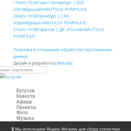
17
окт.
19:00
Санкт-Петербург | БКЗ
«Октябрьский»
NAUTILUS POMPILIUS
24
окт.
19:00
Оренбург | СКК
«Оренбуржье»
NAUTILUS POMPILIUS
31
окт.
19:00
Саратов | ДК «Россия»
NAUTILUS
POMPILIUS
Политика в отношении обработки персональных
данных
Дизайн и разработка
Metodiq
Бутусов
Новости
Афиша
Проекты
Фото
Музыка
Видео
Магазин
🔒 Мы используем Яндекс.Метрику для сбора статистики