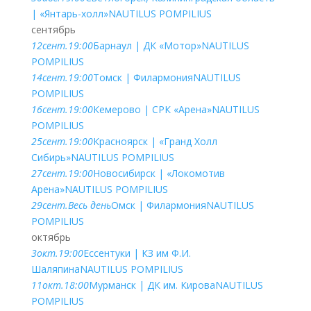
| «Янтарь-холл»
NAUTILUS POMPILIUS
сентябрь
12
сент.
19:00
Барнаул | ДК «Мотор»
NAUTILUS
POMPILIUS
14
сент.
19:00
Томск | Филармония
NAUTILUS
POMPILIUS
16
сент.
19:00
Кемерово | СРК «Арена»
NAUTILUS
POMPILIUS
25
сент.
19:00
Красноярск | «Гранд Холл
Сибирь»
NAUTILUS POMPILIUS
27
сент.
19:00
Новосибирск | «Локомотив
Арена»
NAUTILUS POMPILIUS
29
сент.
Весь день
Омск | Филармония
NAUTILUS
POMPILIUS
октябрь
3
окт.
19:00
Ессентуки | КЗ им Ф.И.
Шаляпина
NAUTILUS POMPILIUS
11
окт.
18:00
Мурманск | ДК им. Кирова
NAUTILUS
POMPILIUS