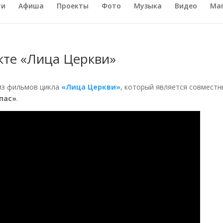
ти
Афиша
Проекты
Фото
Музыка
Видео
Ма
екте «Лица Церкви»
из фильмов цикла
«Лица Церкви»
, который является совмест
пас»
.