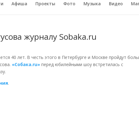
ти
Афиша
Проекты
Фото
Музыка
Видео
Ма
усова журналу Sobaka.ru
няется 40 лет. В честь этого в Петербурге и Москве пройдут бол
усова.
«Собака.ru»
перед юбилейными шоу встретилась с
зу.
ния
.