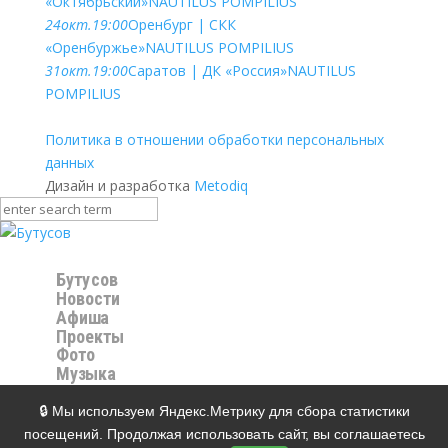
«Октябрьский»
NAUTILUS POMPILIUS
24
окт.
19:00
Оренбург | СКК
«Оренбуржье»
NAUTILUS POMPILIUS
31
окт.
19:00
Саратов | ДК «Россия»
NAUTILUS
POMPILIUS
Политика в отношении обработки персональных
данных
Дизайн и разработка
Metodiq
Бутусов
Новости
Афиша
Проекты
Фото
Музыка
Видео
Магазин
🔒 Мы используем Яндекс.Метрику для сбора статистики
Контакты
посещений. Продолжая использовать сайт, вы соглашаетесь