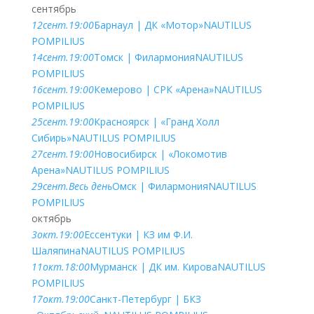
сентябрь
12
сент.
19:00
Барнаул | ДК «Мотор»
NAUTILUS
POMPILIUS
14
сент.
19:00
Томск | Филармония
NAUTILUS
POMPILIUS
16
сент.
19:00
Кемерово | СРК «Арена»
NAUTILUS
POMPILIUS
25
сент.
19:00
Красноярск | «Гранд Холл
Сибирь»
NAUTILUS POMPILIUS
27
сент.
19:00
Новосибирск | «Локомотив
Арена»
NAUTILUS POMPILIUS
29
сент.
Весь день
Омск | Филармония
NAUTILUS
POMPILIUS
октябрь
3
окт.
19:00
Ессентуки | КЗ им Ф.И.
Шаляпина
NAUTILUS POMPILIUS
11
окт.
18:00
Мурманск | ДК им. Кирова
NAUTILUS
POMPILIUS
17
окт.
19:00
Санкт-Петербург | БКЗ