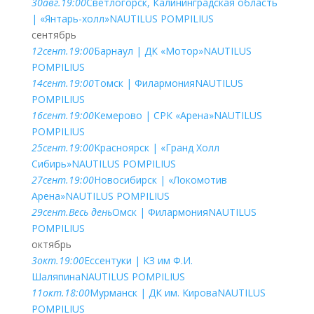
30
авг.
19:00
Светлогорск, Калининградская область
| «Янтарь-холл»
NAUTILUS POMPILIUS
сентябрь
12
сент.
19:00
Барнаул | ДК «Мотор»
NAUTILUS
POMPILIUS
14
сент.
19:00
Томск | Филармония
NAUTILUS
POMPILIUS
16
сент.
19:00
Кемерово | СРК «Арена»
NAUTILUS
POMPILIUS
25
сент.
19:00
Красноярск | «Гранд Холл
Сибирь»
NAUTILUS POMPILIUS
27
сент.
19:00
Новосибирск | «Локомотив
Арена»
NAUTILUS POMPILIUS
29
сент.
Весь день
Омск | Филармония
NAUTILUS
POMPILIUS
октябрь
3
окт.
19:00
Ессентуки | КЗ им Ф.И.
Шаляпина
NAUTILUS POMPILIUS
11
окт.
18:00
Мурманск | ДК им. Кирова
NAUTILUS
POMPILIUS