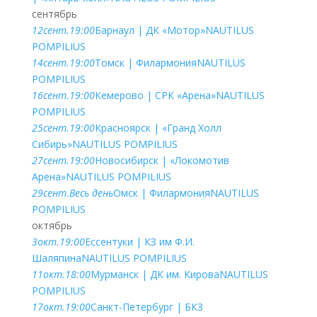
сентябрь
12
сент.
19:00
Барнаул | ДК «Мотор»
NAUTILUS
POMPILIUS
14
сент.
19:00
Томск | Филармония
NAUTILUS
POMPILIUS
16
сент.
19:00
Кемерово | СРК «Арена»
NAUTILUS
POMPILIUS
25
сент.
19:00
Красноярск | «Гранд Холл
Сибирь»
NAUTILUS POMPILIUS
27
сент.
19:00
Новосибирск | «Локомотив
Арена»
NAUTILUS POMPILIUS
29
сент.
Весь день
Омск | Филармония
NAUTILUS
POMPILIUS
октябрь
3
окт.
19:00
Ессентуки | КЗ им Ф.И.
Шаляпина
NAUTILUS POMPILIUS
11
окт.
18:00
Мурманск | ДК им. Кирова
NAUTILUS
POMPILIUS
17
окт.
19:00
Санкт-Петербург | БКЗ