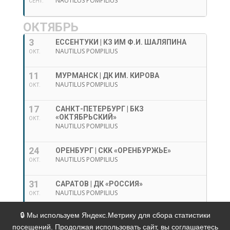
NAUTILUS POMPILIUS
СЕНТ.
ОКТЯБРЬ
3
ЕССЕНТУКИ | КЗ ИМ Ф.И. ШАЛЯПИНА
NAUTILUS POMPILIUS
ОКТ.
11
МУРМАНСК | ДК ИМ. КИРОВА
NAUTILUS POMPILIUS
ОКТ.
17
САНКТ-ПЕТЕРБУРГ | БКЗ
«ОКТЯБРЬСКИЙ»
ОКТ.
NAUTILUS POMPILIUS
24
ОРЕНБУРГ | СКК «ОРЕНБУРЖЬЕ»
NAUTILUS POMPILIUS
ОКТ.
31
САРАТОВ | ДК «РОССИЯ»
NAUTILUS POMPILIUS
ОКТ.
🔒 Мы используем Яндекс.Метрику для сбора статистики
Политика в отношении обработки персональных
посещений. Продолжая использовать сайт, вы соглашаетесь